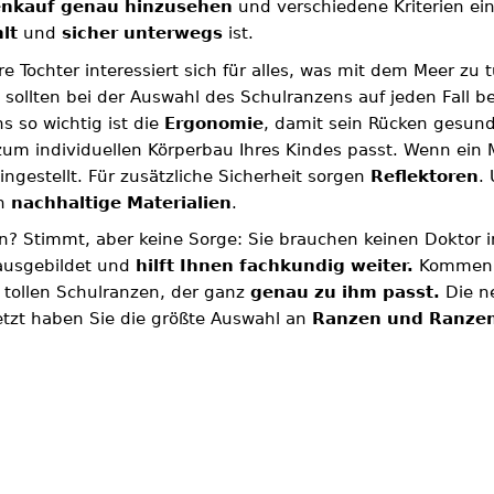
enkauf genau hinzusehen
und verschiedene Kriterien ein
lt
und
sicher unterwegs
ist.
re Tochter interessiert sich für alles, was mit dem Meer zu 
sollten bei der Auswahl des Schulranzens auf jeden Fall b
s so wichtig ist die
Ergonomie
, damit sein Rücken gesund 
zum individuellen Körperbau Ihres Kindes passt. Wenn ein 
ngestellt. Für zusätzliche Sicherheit sorgen
Reflektoren
.
en
nachhaltige Materialien
.
ten? Stimmt, aber keine Sorge: Sie brauchen keinen Dokto
ausgebildet und
hilft Ihnen fachkundig weiter.
Kommen S
n tollen Schulranzen, der ganz
genau zu ihm passt.
Die n
jetzt haben Sie die größte Auswahl an
Ranzen und Ranzen