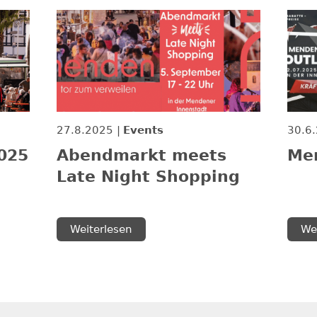
27.8.2025
Events
30.6
025
Abendmarkt meets
Men
Late Night Shopping
Weiterlesen
We